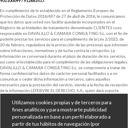
901100099 / 912663517.
En cumplimiento de lo establecido en el Reglamento Europeo de
Protección de Datos 2016/697 de 27 de abril de 2016, le comunicamos
que los datos que usted nos facilite quedarán incorporados en el
Registro de actividades de tratamiento denominado CLIENTES cuyo
responsable es DAVALILLO & CAMARA CONSULTING S.L. con el fin de
poderle prestar los servicios para el cumplimiento de la Ley 2/2023, de
20 de febrero, reguladora de la protección de las presonas que informen
sobre infracciones, normativas y de lucha contra la corrupción. La
información se conservará durante el plazo de duración de los servicios,
así como el lestablecido para el cumplimiento de las obligaciones legales.
DAVALILLO & CAMARA CONSULTING S.L. se compromete a tratar de
forma confidencial los datos de carácter personal facilitados y a no
comunicar o ceder dicha información a terceros, salvo aquellos
necesarios para la prestación del servicio, siendo a la fecha de recepción
de la información LEFEBVRE EL DERECHO, S.A., quien dará soporte
técnico al canal.
Utilizamos cookies propias y de terceros para
Asimismo, le informamos de la posibilidad que tiene de ejercer los
fines analíticos y para mostrarte publicidad
derechos ARCOPOL de sus datos de carácter personal de forma
personalizada en base a un perfil elaborado a
presencial en las oficinas de DAVALILLO & CAMARA CONSULTING
partir de tus hábitos de navegación (por
S.L., acompañando copia de DNI, o bien mediante email dirigido a: